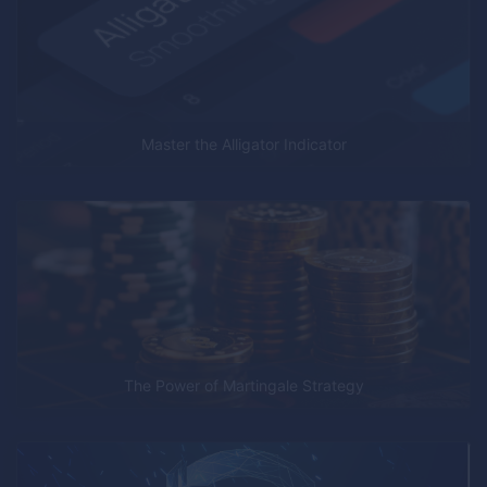
Master the Alligator Indicator
The Power of Martingale Strategy