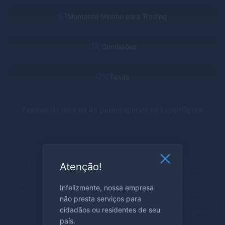
$1
Montante Mínimo pars Trading
0%
Comissões
0%
Taxas
Pessoas de mais de 48 países operam na
ExpertOption
Atenção!
Infelizmente, nossa empresa
não presta serviços para
cidadãos ou residentes de seu
país.