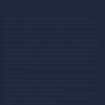
Negociar e investir envolve um nível de risco significativo e não é
adequado e/ou apropriado para todos os clientes. Por favor, certifique-se
de considerar cuidadosamente os seus objetivos de investimento, nível de
experiência e apetite por risco antes de comprar ou vender. Comprar ou
vender implica riscos financeiros e pode resultar numa perda parcial ou
total dos seus fundos, portanto, não deve investir fundos que não se pode
dar ao luxo de perder. Você deve estar ciente e compreender plenamente
todos os riscos associados à negociação e ao investimento e procurar
aconselhamento junto a um consultor financeiro independente, se tiver
quaisquer dúvidas. São-lhe concedidos direitos limitados não exclusivos
de utilização da propriedade intelectual contida neste site para uso
pessoal, não comercial e não transferível, apenas em relação aos serviços
oferecidos no site.
Uma vez que a EOLabs LLC não está sob a supervisão da JFSA, ela não
está envolvida com quaisquer atos considerados como oferecendo
produtos financeiros e solicitação de serviços financeiros para o Japão e
este site não é destinado a residentes no Japão.
EOLabs LLC, Company No 377 LLC 2020, having its registered address at:
First Floor, First St. Vincent Bank Ltd., James Street, PO Box 1574,
Kingstown, St. Vincent and the Grenadines.