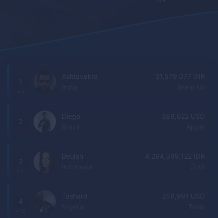
Ashtavakra
31,579,077 INR
1
India
Brent Oil
3
Diego
389,022 USD
2
Brazil
Apple
-1
Beulah
4,294,399,122 IDR
3
Indonesia
Gold
7
Tashard
259,991 USD
4
Nigeria
Tesla
10