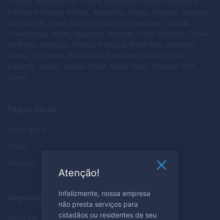
Croácia, República de Chipre, República Checa, Dinamarca,
Estónia, Finlândia, França, Alemanha, Grécia, Hungria, Islândia,
Irão, Irlanda, Israel, Itália, Letónia, Liechtenstein, Lituânia,
Luxemburgo, Malta, Myanmar, Holanda, Nova Zelândia, Coreia
do Norte, Noruega, Polónia, Portugal, Porto Rico, Roménia,
Rússia, Singapura, Eslováquia, Eslovénia, Sudão do Sul,
Espanha, Sudão, Suécia, Suíça, Reino Unido, Ucrânia, EUA,
Iémen.
Página inicial
Demo grátis
Entrar
Registro
Atenção!
Infelizmente, nossa empresa
Negociação
não presta serviços para
cidadãos ou residentes de seu
Recursos